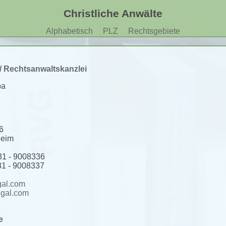
Christliche Anwälte
Alphabetisch
PLZ
Rechtsgebiete
/ Rechtsanwaltskanzlei
ba
6
heim
31 - 9008336
1 - 9008337
gal.com
egal.com
e